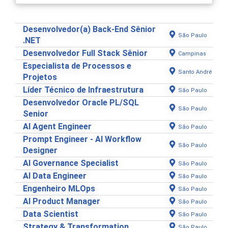
Desenvolvedor(a) Back-End Sênior
São Paulo
.NET
Desenvolvedor Full Stack Sênior
Campinas
Especialista de Processos e
Santo André
Projetos
Líder Técnico de Infraestrutura
São Paulo
Desenvolvedor Oracle PL/SQL
São Paulo
Senior
AI Agent Engineer
São Paulo
Prompt Engineer - AI Workflow
São Paulo
Designer
AI Governance Specialist
São Paulo
AI Data Engineer
São Paulo
Engenheiro MLOps
São Paulo
AI Product Manager
São Paulo
Data Scientist
São Paulo
Strategy & Transformation
São Paulo