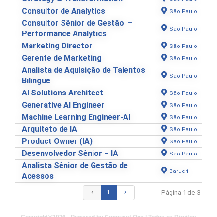
Consultor de Analytics
São Paulo
Consultor Sênior de Gestão –
São Paulo
Performance Analytics
Marketing Director
São Paulo
Gerente de Marketing
São Paulo
Analista de Aquisição de Talentos
São Paulo
Bilíngue
AI Solutions Architect
São Paulo
Generative AI Engineer
São Paulo
Machine Learning Engineer-AI
São Paulo
Arquiteto de IA
São Paulo
Product Owner (IA)
São Paulo
Desenvolvedor Sênior – IA
São Paulo
Analista Sênior de Gestão de
Barueri
Acessos

1

Página 1 de 3